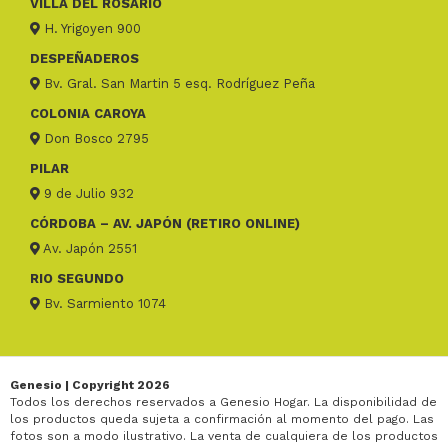
VILLA DEL ROSARIO
H. Yrigoyen 900
DESPEÑADEROS
Bv. Gral. San Martin 5 esq. Rodríguez Peña
COLONIA CAROYA
Don Bosco 2795
PILAR
9 de Julio 932
CÓRDOBA – AV. JAPÓN (RETIRO ONLINE)
Av. Japón 2551
RIO SEGUNDO
Bv. Sarmiento 1074
Genesio | Copyright 2026
Todos los derechos reservados a Genesio Hogar. La disponibilidad de
los productos queda sujeta a confirmación al momento del pago. Las
fotos son a modo ilustrativo. La venta de cualquiera de los productos