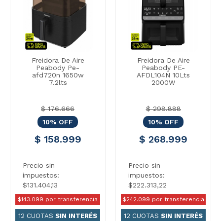
Freidora De Aire
Freidora De Aire
Peabody Pe-
Peabody PE-
afd720n 1650w
AFDL104N 10Lts
7.2lts
2000W
$ 176.666
$ 298.888
10% OFF
10% OFF
$ 158.999
$ 268.999
Precio sin
Precio sin
impuestos:
impuestos:
$131.404,13
$222.313,22
$143.099 por transferencia
$242.099 por transferencia
12 CUOTAS
SIN INTERÉS
12 CUOTAS
SIN INTERÉS