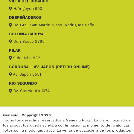
VILLA DEL ROSARIO
H. Yrigoyen 900
DESPEÑADEROS
Bv. Gral. San Martin 5 esq. Rodríguez Peña
COLONIA CAROYA
Don Bosco 2795
PILAR
9 de Julio 932
CÓRDOBA – AV. JAPÓN (RETIRO ONLINE)
Av. Japón 2551
RIO SEGUNDO
Bv. Sarmiento 1074
Genesio | Copyright 2026
Todos los derechos reservados a Genesio Hogar. La disponibilidad de
los productos queda sujeta a confirmación al momento del pago. Las
fotos son a modo ilustrativo. La venta de cualquiera de los productos