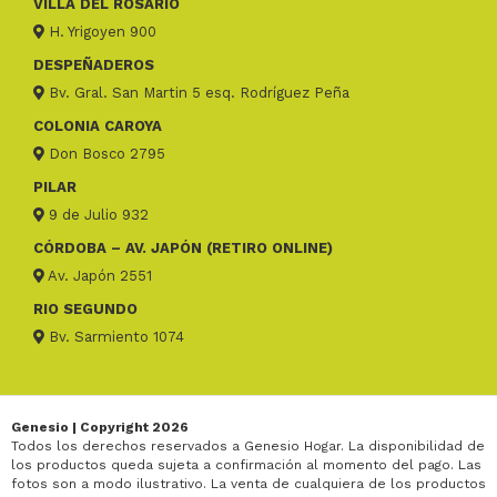
VILLA DEL ROSARIO
H. Yrigoyen 900
DESPEÑADEROS
Bv. Gral. San Martin 5 esq. Rodríguez Peña
COLONIA CAROYA
Don Bosco 2795
PILAR
9 de Julio 932
CÓRDOBA – AV. JAPÓN (RETIRO ONLINE)
Av. Japón 2551
RIO SEGUNDO
Bv. Sarmiento 1074
Genesio | Copyright 2026
Todos los derechos reservados a Genesio Hogar. La disponibilidad de
los productos queda sujeta a confirmación al momento del pago. Las
fotos son a modo ilustrativo. La venta de cualquiera de los productos