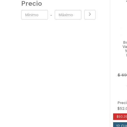
Precio
-
B
Va
$ 69
Prec
$52.
$50.3
12 C