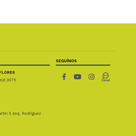
SEGUÍNOS
FLORES
ield 3075
rtin 5 esq. Rodríguez