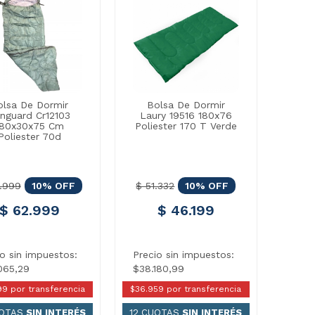
olsa De Dormir
Bolsa De Dormir
nguard Cr12103
Laury 19516 180x76
180x30x75 Cm
Poliester 170 T Verde
Poliester 70d
.999
10% OFF
$ 51.332
10% OFF
$ 62.999
$ 46.199
io sin impuestos:
Precio sin impuestos:
065,29
$38.180,99
99 por transferencia
$36.959 por transferencia
UOTAS
SIN INTERÉS
12 CUOTAS
SIN INTERÉS