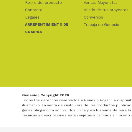
Retiro del producto
Ventas Mayoristas
Contacto
Aliado de tus proyectos
Legales
Convenios
ARREPENTIMIENTO DE
Trabajá en Genesio
COMPRA
Genesio | Copyright 2026
Todos los derechos reservados a Genesio Hogar. La disponib
ilustrativo. La venta de cualquiera de los productos publicad
genesiohogar.com son válidos única y exclusivamente para la
técnicas y descripciones están sujetas a cambios sin previo 