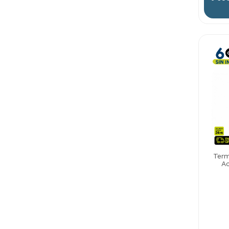
Term
Ac