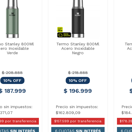
o Stanley 800Ml
Termo Stanley 800Ml
Ter
ero Inoxidable
Acero Inoxidable
Ac
Verde
Negro
$ 208.888
$ 218.888
10% OFF
10% OFF
$ 187.999
$ 196.999
io sin impuestos:
Precio sin impuestos:
Preci
.371,07
$162.809,09
$184
99 por transferencia
$157.599 por transferencia
$178.3
OTAS
SIN INTERÉS
6 CUOTAS
SIN INTERÉS
6 CU