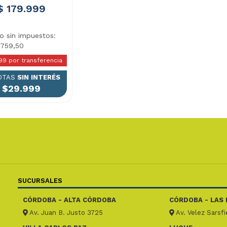
$ 179.999
io sin impuestos:
.759,50
99 por transferencia
OTAS
SIN INTERÉS
$29.999
SUCURSALES
CÓRDOBA - ALTA CÓRDOBA
CÓRDOBA - LAS 
Av. Juan B. Justo 3725
Av. Velez Sarsf