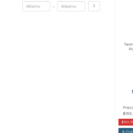
-
Term
Ac
Prec
$155
$150.3
6 CU