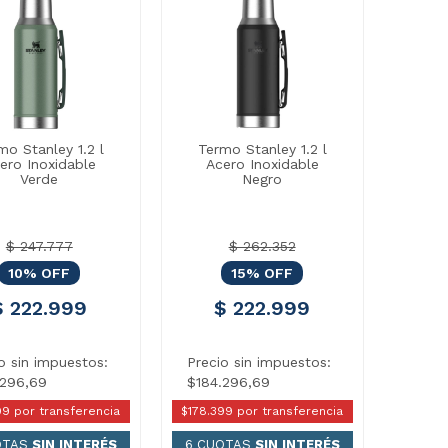
mo Stanley 1.2 l
Termo Stanley 1.2 l
ero Inoxidable
Acero Inoxidable
Verde
Negro
$ 247.777
$ 262.352
10% OFF
15% OFF
$ 222.999
$ 222.999
o sin impuestos:
Precio sin impuestos:
.296,69
$184.296,69
99 por transferencia
$178.399 por transferencia
OTAS
SIN INTERÉS
6 CUOTAS
SIN INTERÉS