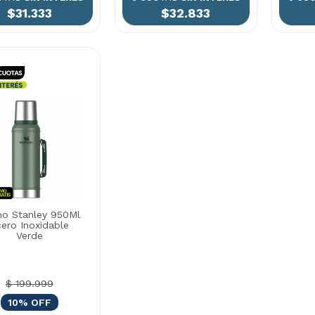
$31.333
$32.833
o Stanley 950Ml
ero Inoxidable
Verde
$ 199.999
10% OFF