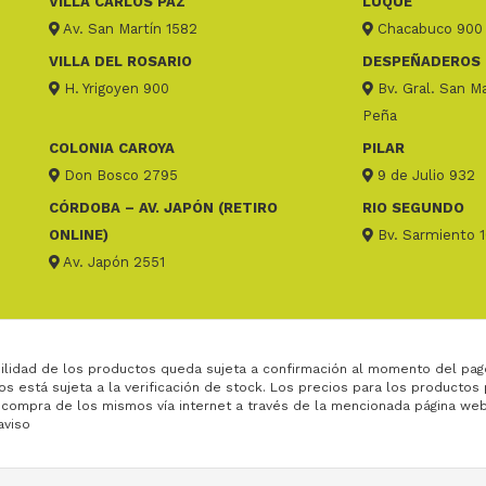
VILLA CARLOS PAZ
LUQUE
Av. San Martín 1582
Chacabuco 900
VILLA DEL ROSARIO
DESPEÑADEROS
H. Yrigoyen 900
Bv. Gral. San Ma
Peña
COLONIA CAROYA
PILAR
Don Bosco 2795
9 de Julio 932
CÓRDOBA – AV. JAPÓN (RETIRO
RIO SEGUNDO
ONLINE)
Bv. Sarmiento 
Av. Japón 2551
ilidad de los productos queda sujeta a confirmación al momento del pag
os está sujeta a la verificación de stock. Los precios para los productos
 compra de los mismos vía internet a través de la mencionada página web
aviso