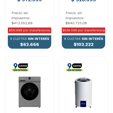
Precio sin
Precio sin
impuestos:
impuestos:
$473.552,89
$840.723,08
$515.699 por transferencia
$836.099 por transferencia
9 CUOTAS
SIN INTERÉS
9 CUOTAS
SIN INTERÉS
$63.666
$103.222