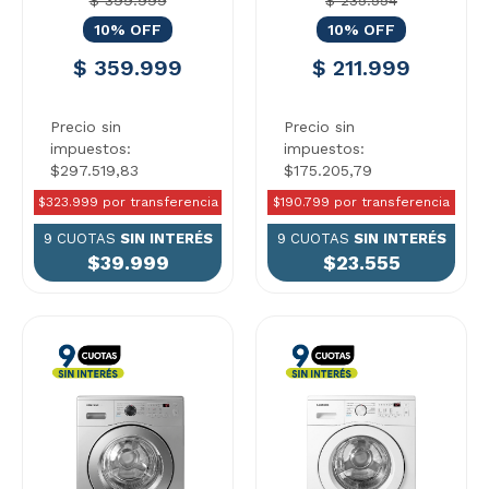
$ 399.999
$ 235.554
10% OFF
10% OFF
$ 359.999
$ 211.999
Precio sin
Precio sin
impuestos:
impuestos:
$297.519,83
$175.205,79
$323.999 por transferencia
$190.799 por transferencia
9 CUOTAS
SIN INTERÉS
9 CUOTAS
SIN INTERÉS
$39.999
$23.555