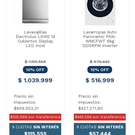
Lavavajillas
Lavarropas Auto
Electrolux LS14E 14
Panoramic PAN-
Cubiertos Display
WMCFWT 6kg
LED Inoxi
1200RPM Inverter
$ 1.155.554
$ 574.443
10% OFF
10% OFF
$ 1.039.999
$ 516.999
Precio sin
Precio sin
impuestos:
impuestos:
$859.503,31
$427.271,90
$935.999 por transferencia
$465.299 por transferencia
9 CUOTAS
SIN INTERÉS
9 CUOTAS
SIN INTERÉS
$115.555
$57.444