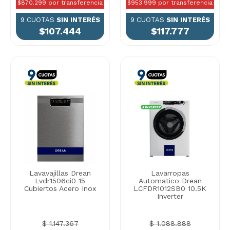
$870.299 por transferencia
$953.999 por transferencia
9 CUOTAS
SIN INTERÉS
9 CUOTAS
SIN INTERÉS
$107.444
$117.777
Lavavajillas Drean
Lavarropas
Lvdr1506ci0 15
Automatico Drean
Cubiertos Acero Inox
LCFDR1012SB0 10.5K
Inverter
$ 1.147.367
$ 1.088.888