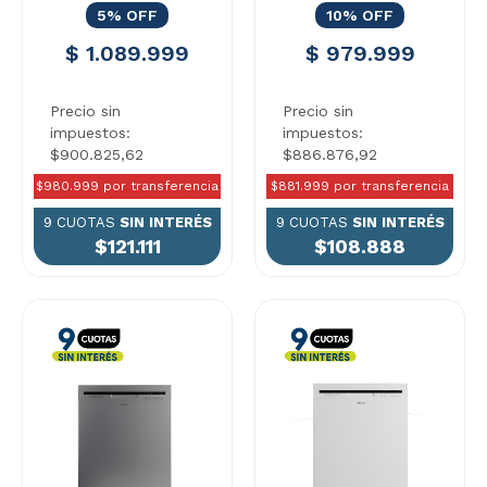
5% OFF
10% OFF
$ 1.089.999
$ 979.999
Precio sin
Precio sin
impuestos:
impuestos:
$900.825,62
$886.876,92
$980.999 por transferencia
$881.999 por transferencia
9 CUOTAS
SIN INTERÉS
9 CUOTAS
SIN INTERÉS
$121.111
$108.888