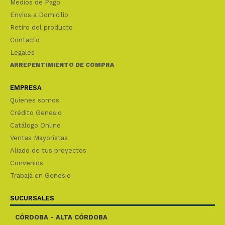
Medios de Pago
Envíos a Domicilio
Retiro del producto
Contacto
Legales
ARREPENTIMIENTO DE COMPRA
EMPRESA
Quienes somos
Crédito Genesio
Catálogo Online
Ventas Mayoristas
Aliado de tus proyectos
Convenios
Trabajá en Genesio
SUCURSALES
CÓRDOBA - ALTA CÓRDOBA