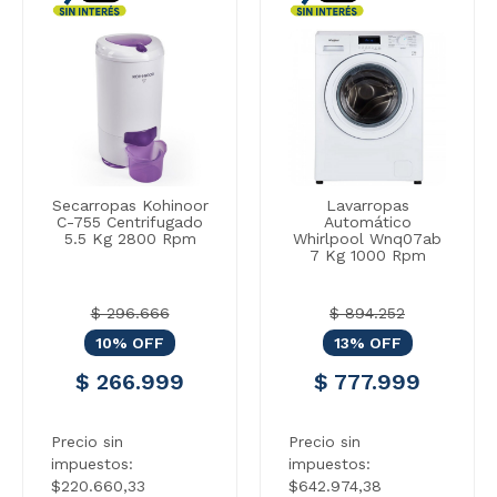
Secarropas Kohinoor
Lavarropas
C-755 Centrifugado
Automático
5.5 Kg 2800 Rpm
Whirlpool Wnq07ab
7 Kg 1000 Rpm
$ 296.666
$ 894.252
10% OFF
13% OFF
$ 266.999
$ 777.999
Precio sin
Precio sin
impuestos:
impuestos:
$220.660,33
$642.974,38