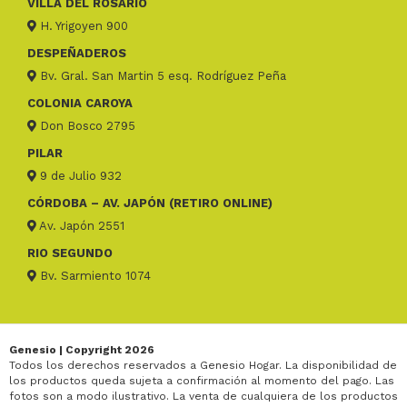
VILLA DEL ROSARIO
H. Yrigoyen 900
DESPEÑADEROS
Bv. Gral. San Martin 5 esq. Rodríguez Peña
COLONIA CAROYA
Don Bosco 2795
PILAR
9 de Julio 932
CÓRDOBA – AV. JAPÓN (RETIRO ONLINE)
Av. Japón 2551
RIO SEGUNDO
Bv. Sarmiento 1074
Genesio | Copyright 2026
Todos los derechos reservados a Genesio Hogar. La disponibilidad de
los productos queda sujeta a confirmación al momento del pago. Las
fotos son a modo ilustrativo. La venta de cualquiera de los productos