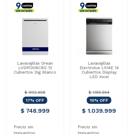
Lavavajillas Drean
Lavavajillas
LVDR1306CB0 13
Electrolux LS14E 14
Cubiertos Dig Blanco
Cubiertos Display
LED Inoxi
$ 902.408
$ 1.155.554
17% OFF
10% OFF
$ 748.999
$ 1.039.999
Precio sin
Precio sin
impuestos:
impuestos: