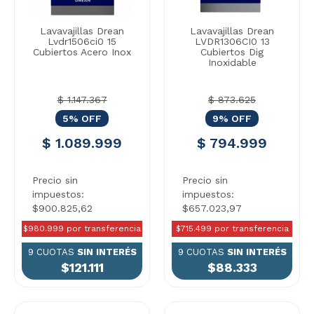
Lavavajillas Drean
Lavavajillas Drean
Lvdr1506ci0 15
LVDR1306CI0 13
Cubiertos Acero Inox
Cubiertos Dig
Inoxidable
$ 1.147.367
$ 873.625
5% OFF
9% OFF
$ 1.089.999
$ 794.999
Precio sin
Precio sin
impuestos:
impuestos:
$900.825,62
$657.023,97
$980.999 por transferencia
$715.499 por transferencia
9 CUOTAS
SIN INTERÉS
9 CUOTAS
SIN INTERÉS
$121.111
$88.333