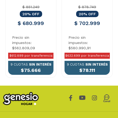
$ 851.249
$ 878.749
20% OFF
20% OFF
$ 680.999
$ 702.999
Precio sin
Precio sin
impuestos:
impuestos:
$562.809,09
$580.990,91
$612.899 por transferencia
$632.699 por transferencia
9 CUOTAS
SIN INTERÉS
9 CUOTAS
SIN INTERÉS
$75.666
$78.111