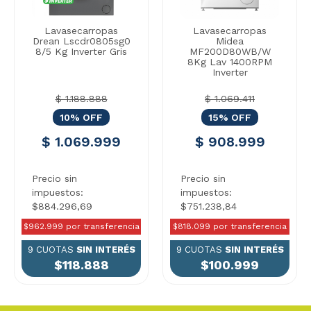
Lavasecarropas
Lavasecarropas
Drean Lscdr0805sg0
Midea
8/5 Kg Inverter Gris
MF200D80WB/W
8Kg Lav 1400RPM
Inverter
$ 1.188.888
$ 1.069.411
10% OFF
15% OFF
$ 1.069.999
$ 908.999
Precio sin
Precio sin
impuestos:
impuestos:
$884.296,69
$751.238,84
$962.999 por transferencia
$818.099 por transferencia
9 CUOTAS
SIN INTERÉS
9 CUOTAS
SIN INTERÉS
$118.888
$100.999