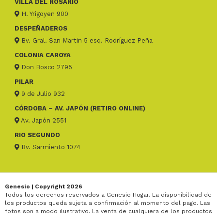
VILLA DEL ROSARIO
H. Yrigoyen 900
DESPEÑADEROS
Bv. Gral. San Martin 5 esq. Rodríguez Peña
COLONIA CAROYA
Don Bosco 2795
PILAR
9 de Julio 932
CÓRDOBA – AV. JAPÓN (RETIRO ONLINE)
Av. Japón 2551
RIO SEGUNDO
Bv. Sarmiento 1074
Genesio | Copyright 2026
Todos los derechos reservados a Genesio Hogar. La disponibilidad de
los productos queda sujeta a confirmación al momento del pago. Las
fotos son a modo ilustrativo. La venta de cualquiera de los productos