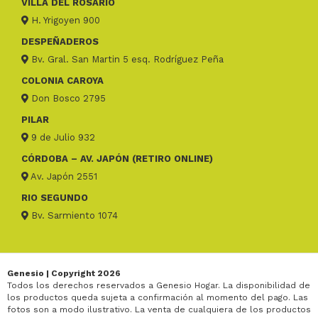
VILLA DEL ROSARIO
H. Yrigoyen 900
DESPEÑADEROS
Bv. Gral. San Martin 5 esq. Rodríguez Peña
COLONIA CAROYA
Don Bosco 2795
PILAR
9 de Julio 932
CÓRDOBA – AV. JAPÓN (RETIRO ONLINE)
Av. Japón 2551
RIO SEGUNDO
Bv. Sarmiento 1074
Genesio | Copyright 2026
Todos los derechos reservados a Genesio Hogar. La disponibilidad de
los productos queda sujeta a confirmación al momento del pago. Las
fotos son a modo ilustrativo. La venta de cualquiera de los productos