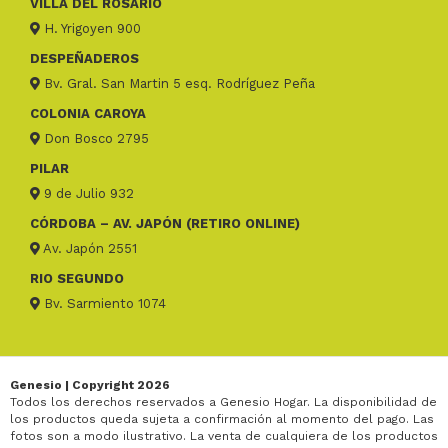
VILLA DEL ROSARIO
H. Yrigoyen 900
DESPEÑADEROS
Bv. Gral. San Martin 5 esq. Rodríguez Peña
COLONIA CAROYA
Don Bosco 2795
PILAR
9 de Julio 932
CÓRDOBA – AV. JAPÓN (RETIRO ONLINE)
Av. Japón 2551
RIO SEGUNDO
Bv. Sarmiento 1074
Genesio | Copyright 2026
Todos los derechos reservados a Genesio Hogar. La disponibilidad de
los productos queda sujeta a confirmación al momento del pago. Las
fotos son a modo ilustrativo. La venta de cualquiera de los productos