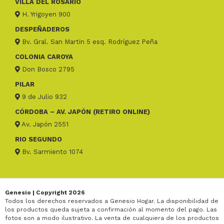
VILLA DEL ROSARIO
H. Yrigoyen 900
DESPEÑADEROS
Bv. Gral. San Martin 5 esq. Rodríguez Peña
COLONIA CAROYA
Don Bosco 2795
PILAR
9 de Julio 932
CÓRDOBA – AV. JAPÓN (RETIRO ONLINE)
Av. Japón 2551
RIO SEGUNDO
Bv. Sarmiento 1074
Genesio | Copyright 2026
Todos los derechos reservados a Genesio Hogar. La disponibilidad de
los productos queda sujeta a confirmación al momento del pago. Las
fotos son a modo ilustrativo. La venta de cualquiera de los productos