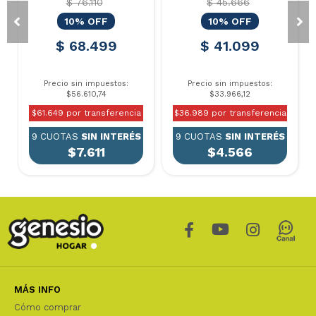
$ 76.110
$ 45.666
10% OFF
10% OFF
$ 68.499
$ 41.099
Precio sin impuestos:
Precio sin impuestos:
$56.610,74
$33.966,12
$61.649 por transferencia
$36.989 por transferencia
9 CUOTAS
SIN INTERÉS
9 CUOTAS
SIN INTERÉS
$7.611
$4.566
MÁS INFO
Cómo comprar