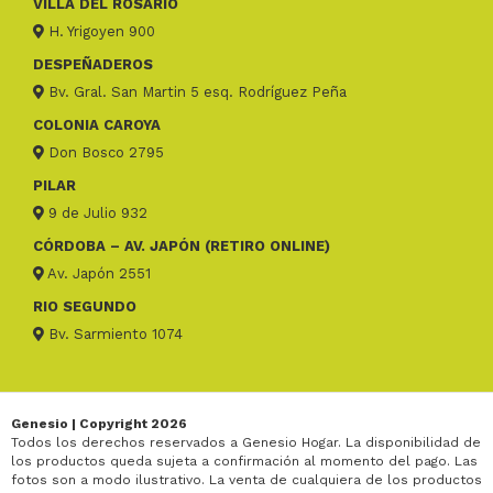
VILLA DEL ROSARIO
H. Yrigoyen 900
DESPEÑADEROS
Bv. Gral. San Martin 5 esq. Rodríguez Peña
COLONIA CAROYA
Don Bosco 2795
PILAR
9 de Julio 932
CÓRDOBA – AV. JAPÓN (RETIRO ONLINE)
Av. Japón 2551
RIO SEGUNDO
Bv. Sarmiento 1074
Genesio | Copyright 2026
Todos los derechos reservados a Genesio Hogar. La disponibilidad de
los productos queda sujeta a confirmación al momento del pago. Las
fotos son a modo ilustrativo. La venta de cualquiera de los productos