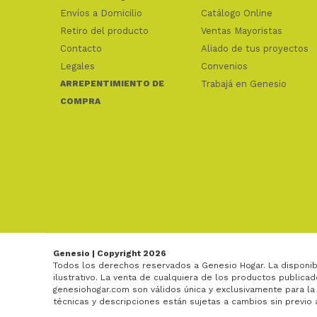
Envíos a Domicilio
Catálogo Online
Retiro del producto
Ventas Mayoristas
Contacto
Aliado de tus proyectos
Legales
Convenios
ARREPENTIMIENTO DE
Trabajá en Genesio
COMPRA
Genesio | Copyright 2026
Todos los derechos reservados a Genesio Hogar. La disponib
ilustrativo. La venta de cualquiera de los productos publicad
genesiohogar.com son válidos única y exclusivamente para la
técnicas y descripciones están sujetas a cambios sin previo 