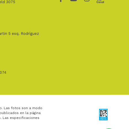
ield 3075
rtin 5 esq. Rodríguez
1074
o. Las fotos son a modo
 publicados en la página
. Las especificaciones