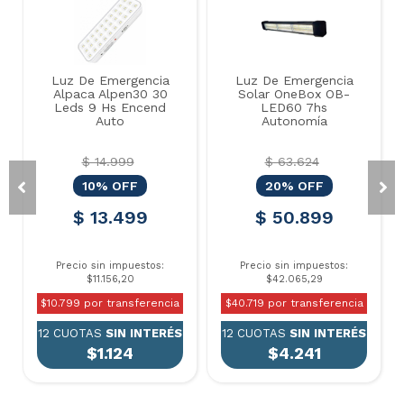
Luz De Emergencia
Luz De Emergencia
Alpaca Alpen30 30
Solar OneBox OB-
Leds 9 Hs Encend
LED60 7hs
Auto
Autonomía
$ 14.999
$ 63.624
10% OFF
20% OFF
$ 13.499
$ 50.899
Precio sin impuestos:
Precio sin impuestos:
$11.156,20
$42.065,29
$10.799 por transferencia
$40.719 por transferencia
12 CUOTAS
SIN INTERÉS
12 CUOTAS
SIN INTERÉS
$1.124
$4.241